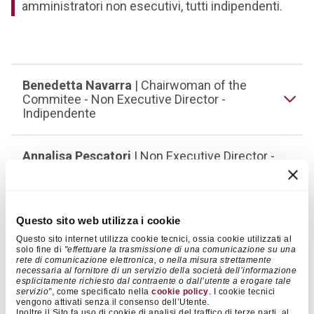
amministratori non esecutivi, tutti indipendenti.
Benedetta Navarra
| Chairwoman of the
Commitee - Non Executive Director -
Indipendente
Annalisa Pescatori
| Non Executive Director -
Indipendente
Adriana Lamberto Floristan
| Non Executive
Questo sito web utilizza i cookie
Director - Indipendente
Questo sito internet utilizza cookie tecnici, ossia cookie utilizzati al
solo fine di
"effettuare la trasmissione di una comunicazione su una
rete di comunicazione elettronica, o nella misura strettamente
necessaria al fornitore di un servizio della società dell’informazione
esplicitamente richiesto dal contraente o dall’utente a erogare tale
servizio"
, come specificato nella
cookie policy
. I cookie tecnici
Funzioni dell’Audit Committee
vengono attivati senza il consenso dell’Utente.
Inoltre il Sito fa uso di cookie di analisi del traffico di terze parti, al