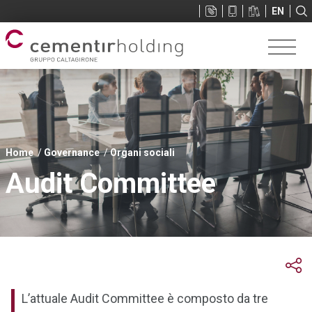
Sup
EN
menu
Tu
Home
Governance
Organi sociali
sei
Audit Committee
qui
L’attuale Audit Committee è composto da tre