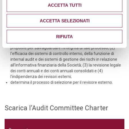
presenta al Consiglio la proposta di incarico ai revisori esterni;
ACCETTA TUTTI
discute annualmente il progetto di piano di audit con i revisori
esterni;
determina il coinvolgimento dei revisori esterni nel contenuto e
ACCETTA SELEZIONATI
nella pubblicazione di relazioni finanziarie diverse dai bilanci;
incontra i revisori esterni almeno una volta all'anno, in assenza
di amministratori esecutivi;
RIFIUTA
monitora (1) il processo di informativa finanziaria e elabora
proposte per salvaguardare l'integrità di tale processo; (2)
l'efficacia dei sistemi di controllo interno, della funzione di
internal audit e dei sistemi di gestione dei rischi in relazione
all'informativa finanziaria della Società; (3) la revisione legale
dei conti annuali e dei conti annuali consolidati e (4)
l'indipendenza dei revisori esterni;
determina il processo di selezione per il revisore esterno.
Scarica l’Audit Committee Charter