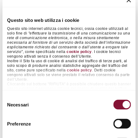
2021
€ 27,99
€ 0,18
24,9%
Questo sito web utilizza i cookie
2020
€ 22,28
€ 0,14
21,8%
Questo sito internet utilizza cookie tecnici, ossia cookie utilizzati al
solo fine di
"effettuare la trasmissione di una comunicazione su una
2019
€ 22,28
€ 0,14
26,7%
rete di comunicazione elettronica, o nella misura strettamente
necessaria al fornitore di un servizio della società dell’informazione
esplicitamente richiesto dal contraente o dall’utente a erogare tale
servizio"
, come specificato nella
cookie policy
. I cookie tecnici
2018
€ 22,28
€ 0,14
17,5%
vengono attivati senza il consenso dell’Utente.
Inoltre il Sito fa uso di cookie di analisi del traffico di terze parti, al
solo scopo di produrre analisi statistiche aggregate del traffico del
sito, come pure specificato nella
cookie policy
. Detti cookie
2017
€ 15,91
€ 0,10
22,3%
vengono attivati solo se viene prestato il relativo consenso da parte
dell’Utente.
Cliccando sul bottone "RIFIUTA" è possibile chiudere questo banner
2016
€ 15,91
€ 0,10
23,7%
senza prestare il consenso all’uso dei cookie di analisi del traffico
di terze parti, continuando pertanto nella navigazione senza l’uso
dei medesimi. Cliccando invece sul pulsante "ACCETTA TUTTI" è
Selezione
possibile accettare il posizionamento di tutti tali cookie.
Necessari
2015
€ 15,91
€ 0,10
23,6%
del
Cliccando su "ACCETTA SELEZIONATI" è possibile prestare il
consenso esclusivamente ai cookie rientranti nelle categorie che si
consenso
presceglie agendo sugli appositi selettori “on/off” affianco alle voci
“Preferenze” e “Statistiche”. La medesima funzionalità è resa
2014
€ 15,91
€ 0,10
22,2%
Preferenze
disponibile con maggior dettaglio informativo anche cliccando sulla
voce "MOSTRA DETTAGLI", in calce al presente banner. Così
facendo, infatti, è possibile per l’Utente accettare il posizionamento