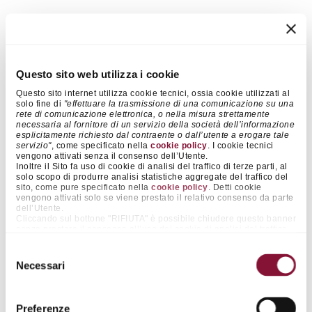
Cementir ha il rating
BBB- con
outlook stabile
dall'agenzia di
rating Standard & Poor's.
Questo sito web utilizza i cookie
Questo sito internet utilizza cookie tecnici, ossia cookie utilizzati al
solo fine di
"effettuare la trasmissione di una comunicazione su una
rete di comunicazione elettronica, o nella misura strettamente
necessaria al fornitore di un servizio della società dell’informazione
L’attribuzione del rating di tipo “Investment Grade” è il
esplicitamente richiesto dal contraente o dall’utente a erogare tale
coronamento di un percorso iniziato diversi anni fa e che ha visto
servizio"
, come specificato nella
cookie policy
. I cookie tecnici
Cementir diversificare significativamente il proprio portafoglio di
vengono attivati senza il consenso dell’Utente.
Inoltre il Sito fa uso di cookie di analisi del traffico di terze parti, al
business e di prodotto, consentendole di raggiungere una
solo scopo di produrre analisi statistiche aggregate del traffico del
considerevole stabilità nei risultati, confermata anche durante la
sito, come pure specificato nella
cookie policy
. Detti cookie
recente crisi pandemica.
vengono attivati solo se viene prestato il relativo consenso da parte
dell’Utente.
Cliccando sul bottone "RIFIUTA" è possibile chiudere questo banner
L’Outlook stabile riflette la generazione di cassa del Gruppo e la
senza prestare il consenso all’uso dei cookie di analisi del traffico
capacità manageriale di mantenere una politica finanziaria
di terze parti, continuando pertanto nella navigazione senza l’uso
prudente.
dei medesimi. Cliccando invece sul pulsante "ACCETTA TUTTI" è
Selezione
possibile accettare il posizionamento di tutti tali cookie.
Necessari
del
Cliccando su "ACCETTA SELEZIONATI" è possibile prestare il
consenso esclusivamente ai cookie rientranti nelle categorie che si
consenso
presceglie agendo sugli appositi selettori “on/off” affianco alle voci
“Preferenze” e “Statistiche”. La medesima funzionalità è resa
Long
Preferenze