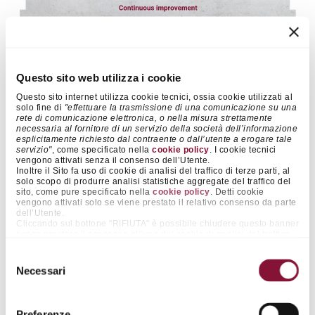
Crediamo che investire nelle nostre persone e dar loro
l’opportunità di crescere professionalmente e sviluppare le proprie
competenze supporti lo sviluppo e la crescita della nostra
Questo sito web utilizza i cookie
organizzazione e faciliti il raggiungimento dei propri obiettivi
strategici in modo efficace e sostenibile.
Questo sito internet utilizza cookie tecnici, ossia cookie utilizzati al
solo fine di
"effettuare la trasmissione di una comunicazione su una
rete di comunicazione elettronica, o nella misura strettamente
La
Cementir Academy
è un abilitatore della strategia aziendale e
necessaria al fornitore di un servizio della società dell’informazione
un acceleratore dello sviluppo individuale grazie ad iniziative di
esplicitamente richiesto dal contraente o dall’utente a erogare tale
formazione interna ed esterna che abbracciano quattro macro-
servizio"
, come specificato nella
cookie policy
. I cookie tecnici
vengono attivati senza il consenso dell’Utente.
filoni:
Inoltre il Sito fa uso di cookie di analisi del traffico di terze parti, al
solo scopo di produrre analisi statistiche aggregate del traffico del
Culturale e corporate
sito, come pure specificato nella
cookie policy
. Detti cookie
Manageriale
vengono attivati solo se viene prestato il relativo consenso da parte
dell’Utente.
Tecnico-funzionale
Cliccando sul bottone "RIFIUTA" è possibile chiudere questo banner
Onboarding
senza prestare il consenso all’uso dei cookie di analisi del traffico
di terze parti, continuando pertanto nella navigazione senza l’uso
dei medesimi. Cliccando invece sul pulsante "ACCETTA TUTTI" è
Selezione
possibile accettare il posizionamento di tutti tali cookie.
Necessari
del
Cliccando su "ACCETTA SELEZIONATI" è possibile prestare il
consenso esclusivamente ai cookie rientranti nelle categorie che si
consenso
presceglie agendo sugli appositi selettori “on/off” affianco alle voci
Culturale e Corporate
“Preferenze” e “Statistiche”. La medesima funzionalità è resa
Preferenze