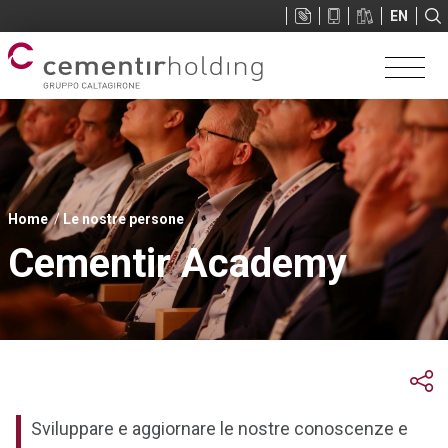
Sup
EN
menu
Tu
Home
Le nostre persone
sei
Cementir Academy
qui
Sviluppare e aggiornare le nostre conoscenze e