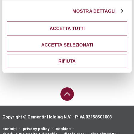
Per leggere la privacy policy del sito internet
clicca qui
.
Fax +39 06 45412300
MOSTRA DETTAGLI
ufficiostampa@cementirholding.it
ACCETTA TUTTI
INVESTOR RELATIONS
Tel. +39 06 32493305
ACCETTA SELEZIONATI
Fax +39 06 32493274
invrel@cementirholding.it
RIFIUTA
TORNA SU
Copyright © Cementir Holding N.V. - P.IVA 02158501003
contatti
privacy policy
cookies
Footer