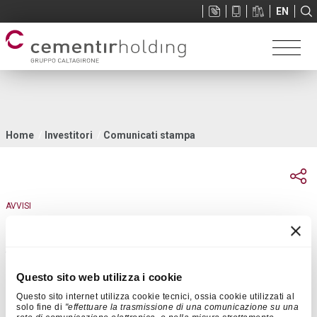
Sup
EN
menu
Tu
Home
Investitori
Comunicati stampa
sei
qui
AVVISI
19 Marzo 2024 | 16:11
Avviso di pubblicazione della presentazione per gli
investitori
Questo sito web utilizza i cookie
Questo sito internet utilizza cookie tecnici, ossia cookie utilizzati al
solo fine di
"effettuare la trasmissione di una comunicazione su una