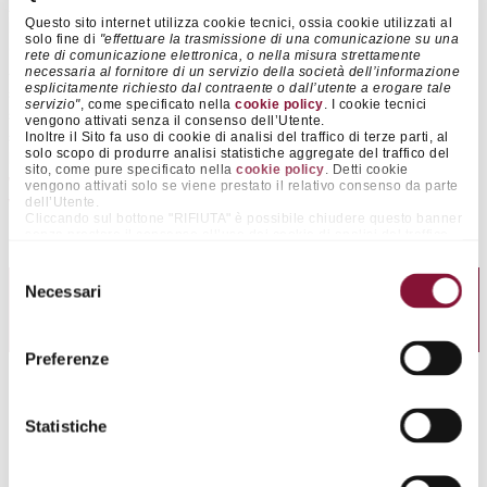
Amsterdam, 7 agosto 2024
– Cementir Holding N.V. rende noto che
Questo sito internet utilizza cookie tecnici, ossia cookie utilizzati al
la Relazione Finanziaria Semestrale al 30 giugno 2024 del Gruppo
solo fine di
"effettuare la trasmissione di una comunicazione su una
Cementir Holding, approvata dal Consiglio di Amministrazione della
rete di comunicazione elettronica, o nella misura strettamente
Società in data 29 luglio 2024, è stata resa disponibile in data odierna
necessaria al fornitore di un servizio della società dell’informazione
esplicitamente richiesto dal contraente o dall’utente a erogare tale
sul sito internet della società
www.cementirholding.com
nella
servizio"
, come specificato nella
cookie policy
. I cookie tecnici
sezione “Investitori/Bilanci e Relazioni” nonché sul meccanismo di
vengono attivati senza il consenso dell’Utente.
stoccaggio presso l’Autorità olandese per i Mercati Finanziari (AFM -
Inoltre il Sito fa uso di cookie di analisi del traffico di terze parti, al
solo scopo di produrre analisi statistiche aggregate del traffico del
De Autoriteit Financiële Markten) all’indirizzo
sito, come pure specificato nella
cookie policy
. Detti cookie
www.afm.nl/en/sector/registers/meldingenregisters/financiele-
vengono attivati solo se viene prestato il relativo consenso da parte
verslaggeving.&nbsp
dell’Utente.
;
Cliccando sul bottone "RIFIUTA" è possibile chiudere questo banner
senza prestare il consenso all’uso dei cookie di analisi del traffico
di terze parti, continuando pertanto nella navigazione senza l’uso
dei medesimi. Cliccando invece sul pulsante "ACCETTA TUTTI" è
Selezione
possibile accettare il posizionamento di tutti tali cookie.
Necessari
del
Cliccando su "ACCETTA SELEZIONATI" è possibile prestare il
DOWNLOAD PDF
consenso esclusivamente ai cookie rientranti nelle categorie che si
consenso
presceglie agendo sugli appositi selettori “on/off” affianco alle voci
102.96 KB
“Preferenze” e “Statistiche”. La medesima funzionalità è resa
Preferenze
disponibile con maggior dettaglio informativo anche cliccando sulla
voce "MOSTRA DETTAGLI", in calce al presente banner. Così
facendo, infatti, è possibile per l’Utente accettare il posizionamento
dei medesimi cookie, anche in modo granulare, ricevendo altresì
Statistiche
informazioni dettagliate sui singoli cookie (nome, fornitore,
descrizione e scopo, periodo di conservazione).
Accedendo all’area "RIVEDI LE TUE SCELTE SUI COOKIE"
Contatti
presente nel footer del sito, nonchè al paragrafo 3 della
cookie