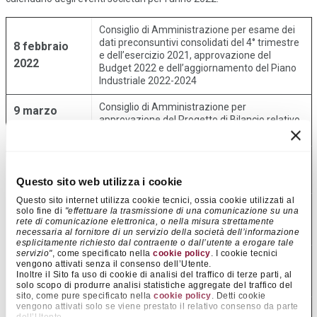
Consiglio di Amministrazione per esame dei
dati preconsuntivi consolidati del 4° trimestre
8 febbraio
e dell’esercizio 2021, approvazione del
2022
Budget 2022 e dell’aggiornamento del Piano
Industriale 2022-2024
Consiglio di Amministrazione per
9 marzo
approvazione del Progetto di Bilancio relativo
2022
all’esercizio 2021
21 aprile
Assemblea degli Azionisti per approvazione
del Bilancio relativo all’esercizio 2021
2022
Questo sito web utilizza i cookie
Questo sito internet utilizza cookie tecnici, ossia cookie utilizzati al
Consiglio di Amministrazione per
5 maggio
solo fine di
"effettuare la trasmissione di una comunicazione su una
approvazione del resoconto intermedio di
rete di comunicazione elettronica, o nella misura strettamente
2022
gestione al 31 marzo 2022
necessaria al fornitore di un servizio della società dell’informazione
esplicitamente richiesto dal contraente o dall’utente a erogare tale
servizio"
, come specificato nella
cookie policy
. I cookie tecnici
Consiglio di Amministrazione per
28 luglio
vengono attivati senza il consenso dell’Utente.
approvazione della relazione finanziaria
Inoltre il Sito fa uso di cookie di analisi del traffico di terze parti, al
2022
semestrale al 30 giugno 2022
solo scopo di produrre analisi statistiche aggregate del traffico del
sito, come pure specificato nella
cookie policy
. Detti cookie
vengono attivati solo se viene prestato il relativo consenso da parte
Consiglio di Amministrazione per
3 novembre
dell’Utente.