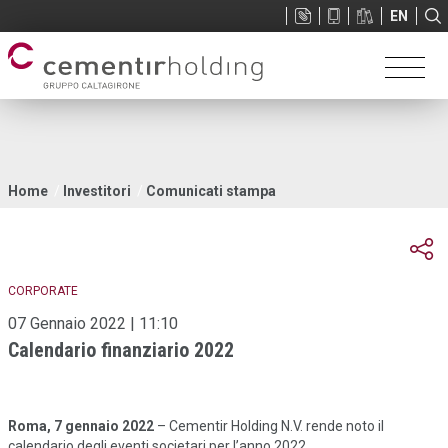
Sup
EN
menu
Tu
Home
Investitori
Comunicati stampa
sei
qui
CORPORATE
07 Gennaio 2022 | 11:10
Calendario finanziario 2022
Roma, 7 gennaio 2022
– Cementir Holding N.V. rende noto il
calendario degli eventi societari per l’anno 2022.