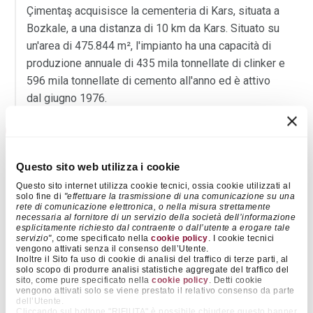
Çimentaş acquisisce la cementeria di Kars, situata a
Bozkale, a una distanza di 10 km da Kars. Situato su
un'area di 475.844 m², l'impianto ha una capacità di
produzione annuale di 435 mila tonnellate di clinker e
596 mila tonnellate di cemento all'anno ed è attivo
dal giugno 1976.
2001
Cementir acquisisce Cimentas e investe
Questo sito web utilizza i cookie
ulteriormente per sviluppare la sua presenza sul
Questo sito internet utilizza cookie tecnici, ossia cookie utilizzati al
mercato interno.
solo fine di
"effettuare la trasmissione di una comunicazione su una
rete di comunicazione elettronica, o nella misura strettamente
necessaria al fornitore di un servizio della società dell’informazione
esplicitamente richiesto dal contraente o dall’utente a erogare tale
servizio"
, come specificato nella
cookie policy
. I cookie tecnici
vengono attivati senza il consenso dell’Utente.
Inoltre il Sito fa uso di cookie di analisi del traffico di terze parti, al
solo scopo di produrre analisi statistiche aggregate del traffico del
sito, come pure specificato nella
cookie policy
. Detti cookie
vengono attivati solo se viene prestato il relativo consenso da parte
dell’Utente.
Cliccando sul bottone "RIFIUTA" è possibile chiudere questo banner