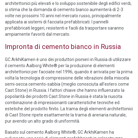
architettonici più elevati e lo sviluppo sostenibile degli edifici verdi,
si stima che la domanda di cemento bianco aumenterà di 2-3
volte nei prossimi 10 anni nel mercato russo, principalmente
applicata ai sistemi di facciata prefabbricati. I pannelli
prefabbricati leggeri, resistenti e facili da trasportare saranno
ampiamente favoriti dal mercato.
Impronta di cemento bianco in Russia
GC ArkhiKamen è uno dei produttori pionieri in Russia di utilizzare
il cemento Aalborg White® per la produzione di elementi
architettonici per facciate nel 1996, quando è arrivata per la prima
volta la tecnologia di compressione delle vibrazioni della miscela
semi-secca cemento-sabbia (meglio conosciuta all'estero come
Cast Stone) in Russia. I fattori chiave che hanno influenzato la
popolarità dei prodotti Cast Stone in Russia è stata la riuscita
combinazione di impressionanti caratteristiche tecniche ed
estetiche del prodotto finito. La trama degli elementi architettonici
di Cast Stone ripete esattamente la trama di arenaria naturale,
pur avendo un alto grado di uniformità.
Basato sul cemento Aalborg White®, GC ArkhiKamen ha