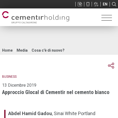
Sup
EN
menu
Tu
Home
Media
Cosa c'è di nuovo?
sei
qui
BUSINESS
13 Dicembre 2019
Approccio Glocal di Cementir nel cemento bianco
Abdel Hamid Gadou
, Sinai White Portland