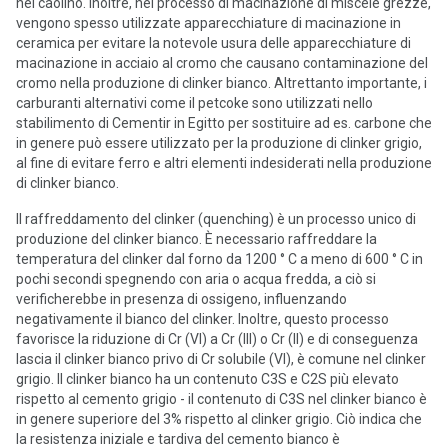
nel caolino. Inoltre, nel processo di macinazione di miscele grezze,
vengono spesso utilizzate apparecchiature di macinazione in
ceramica per evitare la notevole usura delle apparecchiature di
macinazione in acciaio al cromo che causano contaminazione del
cromo nella produzione di clinker bianco. Altrettanto importante, i
carburanti alternativi come il petcoke sono utilizzati nello
stabilimento di Cementir in Egitto per sostituire ad es. carbone che
in genere può essere utilizzato per la produzione di clinker grigio,
al fine di evitare ferro e altri elementi indesiderati nella produzione
di clinker bianco.
Il raffreddamento del clinker (quenching) è un processo unico di
produzione del clinker bianco. È necessario raffreddare la
temperatura del clinker dal forno da 1200 ° C a meno di 600 ° C in
pochi secondi spegnendo con aria o acqua fredda, a ciò si
verificherebbe in presenza di ossigeno, influenzando
negativamente il bianco del clinker. Inoltre, questo processo
favorisce la riduzione di Cr (VI) a Cr (III) o Cr (II) e di conseguenza
lascia il clinker bianco privo di Cr solubile (VI), è comune nel clinker
grigio. Il clinker bianco ha un contenuto C3S e C2S più elevato
rispetto al cemento grigio - il contenuto di C3S nel clinker bianco è
in genere superiore del 3% rispetto al clinker grigio. Ciò indica che
la resistenza iniziale e tardiva del cemento bianco è