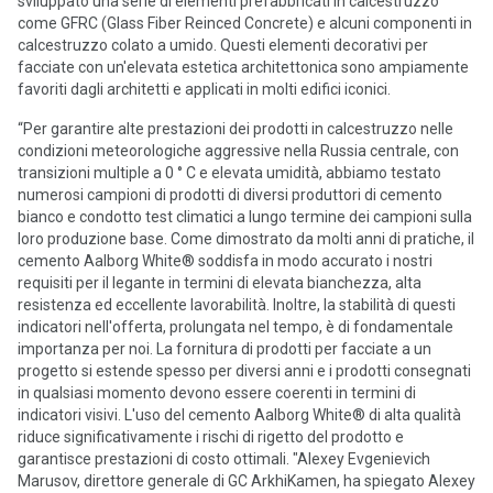
sviluppato una serie di elementi prefabbricati in calcestruzzo
come GFRC (Glass Fiber Reinced Concrete) e alcuni componenti in
calcestruzzo colato a umido. Questi elementi decorativi per
facciate con un'elevata estetica architettonica sono ampiamente
favoriti dagli architetti e applicati in molti edifici iconici.
“Per garantire alte prestazioni dei prodotti in calcestruzzo nelle
condizioni meteorologiche aggressive nella Russia centrale, con
transizioni multiple a 0 ° C e elevata umidità, abbiamo testato
numerosi campioni di prodotti di diversi produttori di cemento
bianco e condotto test climatici a lungo termine dei campioni sulla
loro produzione base. Come dimostrato da molti anni di pratiche, il
cemento Aalborg White® soddisfa in modo accurato i nostri
requisiti per il legante in termini di elevata bianchezza, alta
resistenza ed eccellente lavorabilità. Inoltre, la stabilità di questi
indicatori nell'offerta, prolungata nel tempo, è di fondamentale
importanza per noi. La fornitura di prodotti per facciate a un
progetto si estende spesso per diversi anni e i prodotti consegnati
in qualsiasi momento devono essere coerenti in termini di
indicatori visivi. L'uso del cemento Aalborg White® di alta qualità
riduce significativamente i rischi di rigetto del prodotto e
garantisce prestazioni di costo ottimali. "Alexey Evgenievich
Marusov, direttore generale di GC ArkhiKamen, ha spiegato Alexey