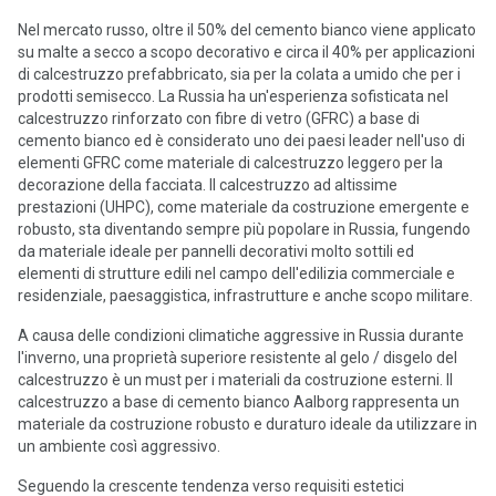
Nel mercato russo, oltre il 50% del cemento bianco viene applicato
su malte a secco a scopo decorativo e circa il 40% per applicazioni
di calcestruzzo prefabbricato, sia per la colata a umido che per i
prodotti semisecco. La Russia ha un'esperienza sofisticata nel
calcestruzzo rinforzato con fibre di vetro (GFRC) a base di
cemento bianco ed è considerato uno dei paesi leader nell'uso di
elementi GFRC come materiale di calcestruzzo leggero per la
decorazione della facciata. Il calcestruzzo ad altissime
prestazioni (UHPC), come materiale da costruzione emergente e
robusto, sta diventando sempre più popolare in Russia, fungendo
da materiale ideale per pannelli decorativi molto sottili ed
elementi di strutture edili nel campo dell'edilizia commerciale e
residenziale, paesaggistica, infrastrutture e anche scopo militare.
A causa delle condizioni climatiche aggressive in Russia durante
l'inverno, una proprietà superiore resistente al gelo / disgelo del
calcestruzzo è un must per i materiali da costruzione esterni. Il
calcestruzzo a base di cemento bianco Aalborg rappresenta un
materiale da costruzione robusto e duraturo ideale da utilizzare in
un ambiente così aggressivo.
Seguendo la crescente tendenza verso requisiti estetici