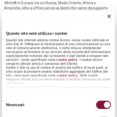
White® in Europa, tra cui Russia, Medio Oriente, Africa e
Americhe, oltre a offrire servizi ai clienti che vanno da supporto
commerciale, logistica e supporto tecnico. Le capacità tecniche
con esperienza multinazionale nello stabilimento SWC assicurano
l’ aderenza alle più moderne tecnologie di produzione, offrendo
soluzioni di prodotto flessibili per soddisfare le mutevoli esigenze
Questo sito web utilizza i cookie
dei clienti insieme al centro globale di ricerca e sviluppo di
Cementir ad Aalborg, in Danimarca.
Questo sito internet utilizza cookie tecnici, ossia cookie utilizzati al
solo fine di
"effettuare la trasmissione di una comunicazione su una
rete di comunicazione elettronica, o nella misura strettamente
La cava di SWC ha un calcare molto puro con bassissimo
necessaria al fornitore di un servizio della società dell’informazione
contenuto di ferro, che consente la produzione di cemento bianco
esplicitamente richiesto dal contraente o dall’utente a erogare tale
con elevata bianchezza. A differenza del cemento grigio, il
servizio"
, come specificato nella
cookie policy
. I cookie tecnici
vengono attivati senza il consenso dell’Utente.
cemento bianco ha un processo di produzione molto complesso
Inoltre il Sito fa uso di cookie di analisi del traffico di terze parti, al
che spazia dalla selezione delle materie prime, dalla fase di
solo scopo di produrre analisi statistiche aggregate del traffico del
lavaggio e omogeneizzazione alla produzione di clinker e ogni
sito, come pure specificato nella
cookie policy
. Detti cookie
vengono attivati solo se viene prestato il relativo consenso da parte
fase di produzione è monitorata da un sistema di controllo qualità
dell’Utente.
completo e comprovato per garantire i prodotti finiti con elevata
Cliccando sul bottone "RIFIUTA" è possibile chiudere questo banner
bianchezza e alta resistenza. La tecnologia avanzata e il controllo
senza prestare il consenso all’uso dei cookie di analisi del traffico
di terze parti, continuando pertanto nella navigazione senza l’uso
computerizzato sono elementi vitali nel sistema di controllo di
dei medesimi. Cliccando invece sul pulsante "ACCETTA TUTTI" è
Selezione
qualità in conformità alla norma EN 197 per rendere il cemento
possibile accettare il posizionamento di tutti tali cookie.
Necessari
del
bianco di qualità stabile e superiore e conquistare la fiducia dei
Cliccando su "ACCETTA SELEZIONATI" è possibile prestare il
consenso esclusivamente ai cookie rientranti nelle categorie che si
clienti di tutto il mondo. Oltre ai test di routine sui prodotti finiti,
consenso
presceglie agendo sugli appositi selettori “on/off” affianco alle voci
ulteriori auto -controllo e test avanzati vengono eseguiti, come