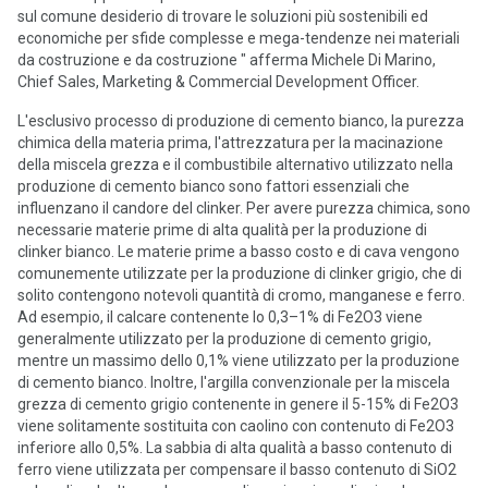
sul comune desiderio di trovare le soluzioni più sostenibili ed
economiche per sfide complesse e mega-tendenze nei materiali
da costruzione e da costruzione " afferma Michele Di Marino,
Chief Sales, Marketing & Commercial Development Officer.
L'esclusivo processo di produzione di cemento bianco, la purezza
chimica della materia prima, l'attrezzatura per la macinazione
della miscela grezza e il combustibile alternativo utilizzato nella
produzione di cemento bianco sono fattori essenziali che
influenzano il candore del clinker. Per avere purezza chimica, sono
necessarie materie prime di alta qualità per la produzione di
clinker bianco. Le materie prime a basso costo e di cava vengono
comunemente utilizzate per la produzione di clinker grigio, che di
solito contengono notevoli quantità di cromo, manganese e ferro.
Ad esempio, il calcare contenente lo 0,3–1% di Fe2O3 viene
generalmente utilizzato per la produzione di cemento grigio,
mentre un massimo dello 0,1% viene utilizzato per la produzione
di cemento bianco. Inoltre, l'argilla convenzionale per la miscela
grezza di cemento grigio contenente in genere il 5-15% di Fe2O3
viene solitamente sostituita con caolino con contenuto di Fe2O3
inferiore allo 0,5%. La sabbia di alta qualità a basso contenuto di
ferro viene utilizzata per compensare il basso contenuto di SiO2