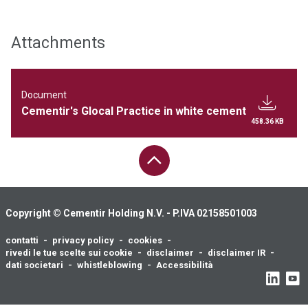
Attachments
Document
Cementir's Glocal Practice in white cement
458.36 KB
TORNA SU
Copyright © Cementir Holding N.V. - P.IVA 02158501003
contatti
privacy policy
cookies
Footer
rivedi le tue scelte sui cookie
disclaimer
disclaimer IR
menu
dati societari
whistleblowing
Accessibilità
Social
Profiles